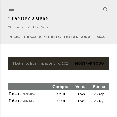
Ir al contenido principal
TIPO DE CAMBIO
Tipo de cambio dólar Perú
INICIO
CASAS VIRTUALES
DÓLAR SUNAT
MÁS…
Mostrando las entradas de junio, 2024
MOSTRAR TODO
E
n
t
Compra
Venta
Fecha
Dólar
(Paralelo)
3.510
3.527
23-Ago
r
Dólar
(
SUNAT
)
3.518
3.526
23-Ago
a